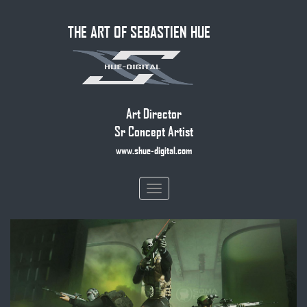
Skip
THE ART OF SEBASTIEN HUE
to
main
content
Art Director
Sr Concept Artist
www.shue-digital.com
Toggle
navigation